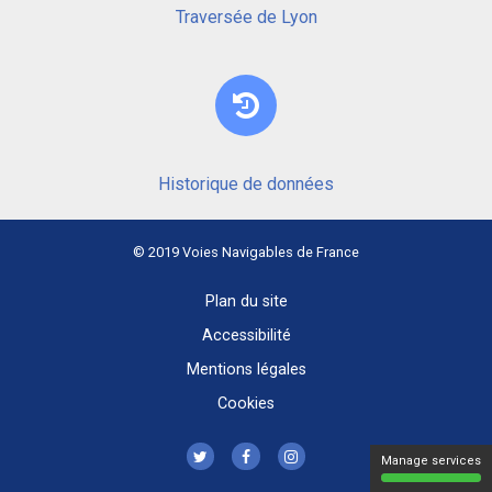
Envasement :
Traversée de Lyon
Mouillages et
Limitation de mouillage
largeurs limités
Défaut de
signalisation ou
Ne pas serrer la rive
balisage: Balise
gauche
signalisation
Historique de données
endommagée
Avarie sur ouvrage :
© 2019 Voies Navigables de France
Rivière la Saône -
Extrême vigilance
PK 62 - Ecluse de
Plan du site
Dracé
Accessibilité
Autres
événements: Tôle
Mentions légales
du bajoyer de
Extrême vigilance
Cookies
l'Ecluse de Dracé
endommagée
Manage services
Atterrissement : PK